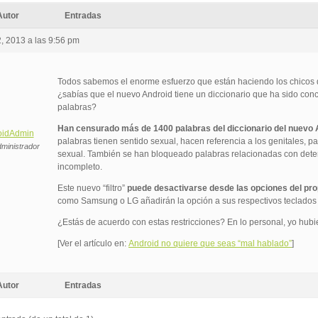
Autor
Entradas
, 2013 a las 9:56 pm
Todos sabemos el enorme esfuerzo que están haciendo los chicos
¿sabías que el nuevo Android tiene un diccionario que ha sido conc
palabras?
Han censurado más de 1400 palabras del diccionario del nuevo 
oidAdmin
palabras tienen sentido sexual, hacen referencia a los genitales, 
ministrador
sexual. También se han bloqueado palabras relacionadas con determ
incompleto.
Este nuevo “filtro”
puede desactivarse desde las opciones del prop
como Samsung o LG añadirán la opción a sus respectivos teclados 
¿Estás de acuerdo con estas restricciones? En lo personal, yo hubie
[Ver el artículo en:
Android no quiere que seas “mal hablado”
]
Autor
Entradas