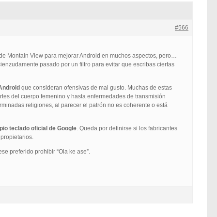
#566
 de Montain View para mejorar Android en muchos aspectos, pero…
ienzudamente pasado por un filtro para evitar que escribas ciertas
Android
que consideran ofensivas de mal gusto. Muchas de estas
partes del cuerpo femenino y hasta enfermedades de transmisión
inadas religiones, al parecer el patrón no es coherente o está
io teclado oficial de Google
. Queda por definirse si los fabricantes
propietarios.
se preferido prohibir “Ola ke ase”.