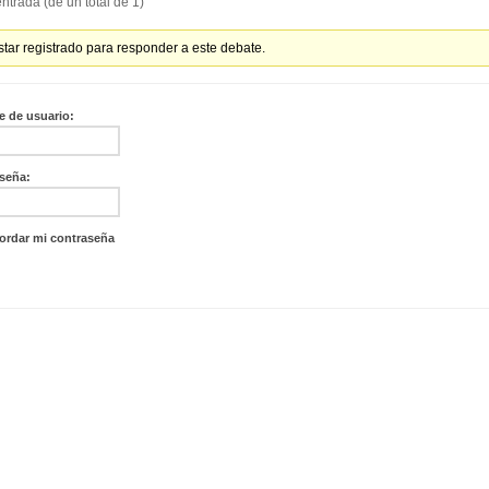
ntrada (de un total de 1)
tar registrado para responder a este debate.
 de usuario:
seña:
ordar mi contraseña