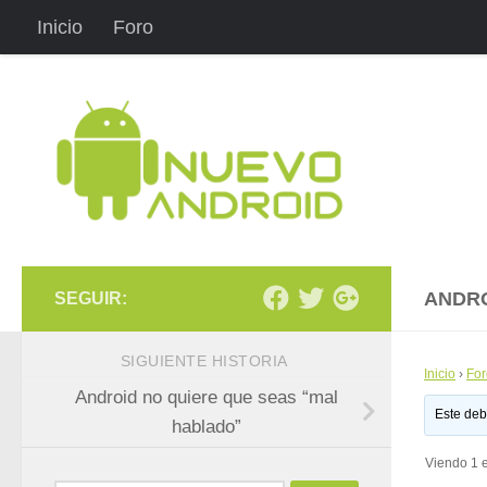
Inicio
Foro
Saltar al contenido
ANDRO
SEGUIR:
SIGUIENTE HISTORIA
Inicio
›
For
Android no quiere que seas “mal
Este deb
hablado”
Viendo 1 e