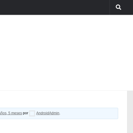
años, 5 meses
por
AndroidAdmin
.