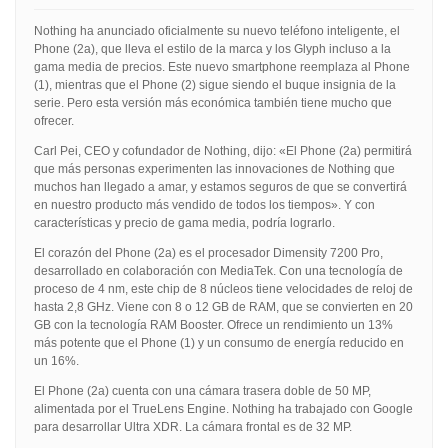
Nothing ha anunciado oficialmente su nuevo teléfono inteligente, el
Phone (2a), que lleva el estilo de la marca y los Glyph incluso a la
gama media de precios. Este nuevo smartphone reemplaza al Phone
(1), mientras que el Phone (2) sigue siendo el buque insignia de la
serie. Pero esta versión más económica también tiene mucho que
ofrecer.
Carl Pei, CEO y cofundador de Nothing, dijo: «El Phone (2a) permitirá
que más personas experimenten las innovaciones de Nothing que
muchos han llegado a amar, y estamos seguros de que se convertirá
en nuestro producto más vendido de todos los tiempos». Y con
características y precio de gama media, podría lograrlo.
El corazón del Phone (2a) es el procesador Dimensity 7200 Pro,
desarrollado en colaboración con MediaTek. Con una tecnología de
proceso de 4 nm, este chip de 8 núcleos tiene velocidades de reloj de
hasta 2,8 GHz. Viene con 8 o 12 GB de RAM, que se convierten en 20
GB con la tecnología RAM Booster. Ofrece un rendimiento un 13%
más potente que el Phone (1) y un consumo de energía reducido en
un 16%.
El Phone (2a) cuenta con una cámara trasera doble de 50 MP,
alimentada por el TrueLens Engine. Nothing ha trabajado con Google
para desarrollar Ultra XDR. La cámara frontal es de 32 MP.