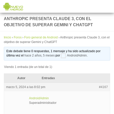
Saltar al contenido
ANTHROPIC PRESENTA CLAUDE 3, CON EL
OBJETIVO DE SUPERAR GEMINI Y CHATGPT
Inicio
›
Foros
›
Foro general de Android
›
Anthropic presenta Claude 3, con el
objetivo de superar Gemini y ChatGPT
Este debate tiene 0 respuestas, 1 mensaje y ha sido actualizado por
última vez el
hace 2 años, 5 meses
por
AndroidAdmin
.
Viendo 1 entrada (de un total de 1)
Autor
Entradas
marzo 5, 2024 a las 8:02 pm
#4167
AndroidAdmin
Superadministrador