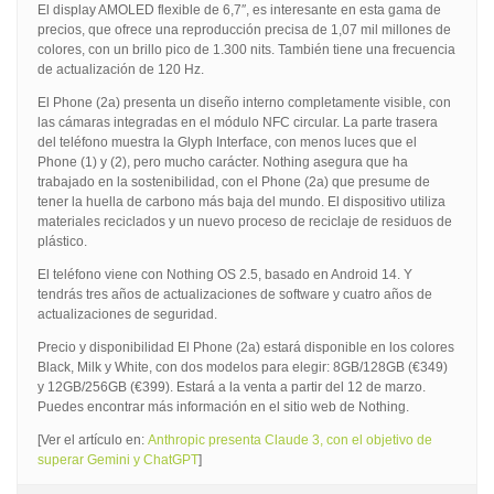
El display AMOLED flexible de 6,7″, es interesante en esta gama de
precios, que ofrece una reproducción precisa de 1,07 mil millones de
colores, con un brillo pico de 1.300 nits. También tiene una frecuencia
de actualización de 120 Hz.
El Phone (2a) presenta un diseño interno completamente visible, con
las cámaras integradas en el módulo NFC circular. La parte trasera
del teléfono muestra la Glyph Interface, con menos luces que el
Phone (1) y (2), pero mucho carácter. Nothing asegura que ha
trabajado en la sostenibilidad, con el Phone (2a) que presume de
tener la huella de carbono más baja del mundo. El dispositivo utiliza
materiales reciclados y un nuevo proceso de reciclaje de residuos de
plástico.
El teléfono viene con Nothing OS 2.5, basado en Android 14. Y
tendrás tres años de actualizaciones de software y cuatro años de
actualizaciones de seguridad.
Precio y disponibilidad El Phone (2a) estará disponible en los colores
Black, Milk y White, con dos modelos para elegir: 8GB/128GB (€349)
y 12GB/256GB (€399). Estará a la venta a partir del 12 de marzo.
Puedes encontrar más información en el sitio web de Nothing.
[Ver el artículo en:
Anthropic presenta Claude 3, con el objetivo de
superar Gemini y ChatGPT
]