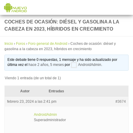
Saltar al contenido
COCHES DE OCASIÓN: DIÉSEL Y GASOLINA A LA
CABEZA EN 2023, HÍBRIDOS EN CRECIMIENTO
Inicio
›
Foros
›
Foro general de Android
›
Coches de ocasión: diésel y
gasolina a la cabeza en 2023, híbridos en crecimiento
Este debate tiene 0 respuestas, 1 mensaje y ha sido actualizado por
última vez el
hace 2 años, 5 meses
por
AndroidAdmin
.
Viendo 1 entrada (de un total de 1)
Autor
Entradas
febrero 23, 2024 a las 2:41 pm
#3674
AndroidAdmin
Superadministrador