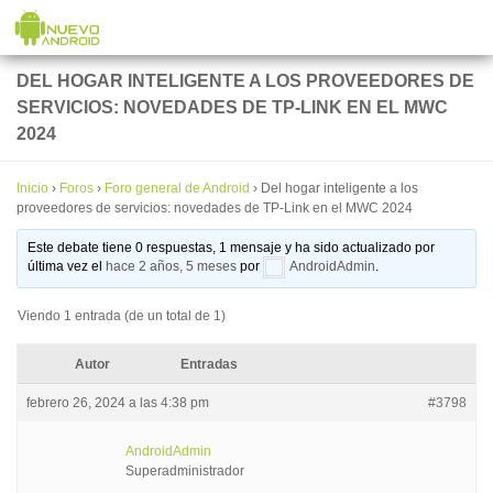
Saltar al contenido
DEL HOGAR INTELIGENTE A LOS PROVEEDORES DE
SERVICIOS: NOVEDADES DE TP-LINK EN EL MWC
2024
Inicio
›
Foros
›
Foro general de Android
›
Del hogar inteligente a los
proveedores de servicios: novedades de TP-Link en el MWC 2024
Este debate tiene 0 respuestas, 1 mensaje y ha sido actualizado por
última vez el
hace 2 años, 5 meses
por
AndroidAdmin
.
Viendo 1 entrada (de un total de 1)
Autor
Entradas
febrero 26, 2024 a las 4:38 pm
#3798
AndroidAdmin
Superadministrador