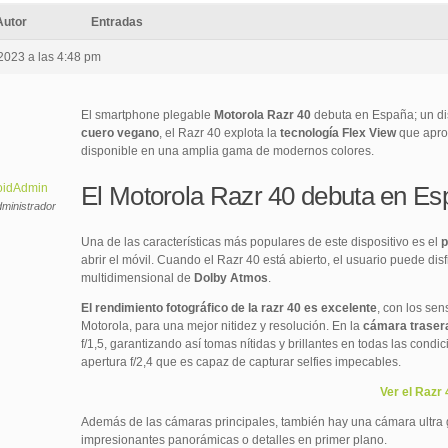
Autor
Entradas
 2023 a las 4:48 pm
El smartphone plegable
Motorola Razr 40
debuta en España; un dis
cuero vegano
, el Razr 40 explota la
tecnología Flex View
que aprov
disponible en una amplia gama de modernos colores.
oidAdmin
El Motorola Razr 40 debuta en E
ministrador
Una de las características más populares de este dispositivo es el
p
abrir el móvil. Cuando el Razr 40 está abierto, el usuario puede dis
multidimensional de
Dolby Atmos
.
El rendimiento fotográfico de la razr 40 es excelente
, con los se
Motorola, para una mejor nitidez y resolución. En la
cámara traser
f/1,5, garantizando así tomas nítidas y brillantes en todas las condi
apertura f/2,4 que es capaz de capturar selfies impecables.
Ver el Razr
Además de las cámaras principales, también hay una cámara ultra
impresionantes panorámicas o detalles en primer plano.