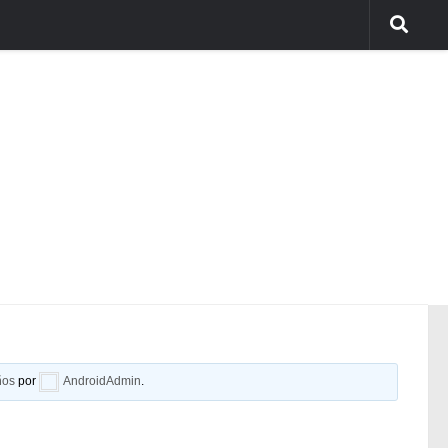
ños
por
AndroidAdmin
.