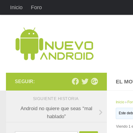
Inicio
Foro
Saltar al contenido
EL MO
SEGUIR:
SIGUIENTE HISTORIA
Inicio
›
For
Android no quiere que seas “mal
Este deb
hablado”
Viendo 1 e