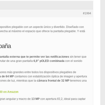
#1994
positivo plegable con un aspecto único y divertido. Diseñado con
echa al máximo el espacio que ofrece la pantalla plegable. Y está
spaña
antalla externa que te permite ver las notificaciones
sin tener que
frutar de una gran pantalla
6,9″ pOLED combinada
con el sonido
nsores más grandes entre todos los dispositivos plegables de
a de 64 MP
contamos con estabilización óptica de imagen y apertura
ciones de luz, mientras que la
cámara frontal de 32 MP
tenemos una
 40 en Amazon
 gran angular y macro de
13 MP
con apertura f/2,2, ideal para captar