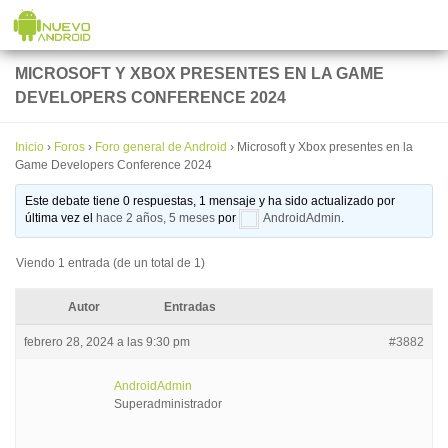
Saltar al contenido
MICROSOFT Y XBOX PRESENTES EN LA GAME
DEVELOPERS CONFERENCE 2024
Inicio
›
Foros
›
Foro general de Android
›
Microsoft y Xbox presentes en la
Game Developers Conference 2024
Este debate tiene 0 respuestas, 1 mensaje y ha sido actualizado por
última vez el
hace 2 años, 5 meses
por
AndroidAdmin
.
Viendo 1 entrada (de un total de 1)
Autor
Entradas
febrero 28, 2024 a las 9:30 pm
#3882
AndroidAdmin
Superadministrador