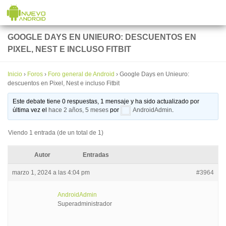
Saltar al contenido
GOOGLE DAYS EN UNIEURO: DESCUENTOS EN
PIXEL, NEST E INCLUSO FITBIT
Inicio
›
Foros
›
Foro general de Android
›
Google Days en Unieuro:
descuentos en Pixel, Nest e incluso Fitbit
Este debate tiene 0 respuestas, 1 mensaje y ha sido actualizado por
última vez el
hace 2 años, 5 meses
por
AndroidAdmin
.
Viendo 1 entrada (de un total de 1)
Autor
Entradas
marzo 1, 2024 a las 4:04 pm
#3964
AndroidAdmin
Superadministrador