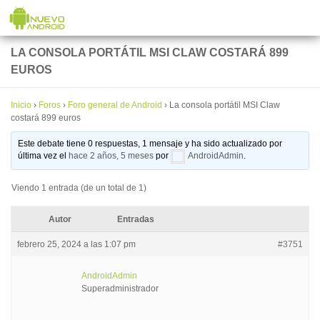
Saltar al contenido
LA CONSOLA PORTÁTIL MSI CLAW COSTARÁ 899
EUROS
Inicio
›
Foros
›
Foro general de Android
›
La consola portátil MSI Claw
costará 899 euros
Este debate tiene 0 respuestas, 1 mensaje y ha sido actualizado por
última vez el
hace 2 años, 5 meses
por
AndroidAdmin
.
Viendo 1 entrada (de un total de 1)
Autor
Entradas
febrero 25, 2024 a las 1:07 pm
#3751
AndroidAdmin
Superadministrador