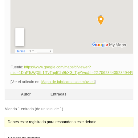
Fuente:
https://www.google.com/maps/d/viewer?
mid=1DnPTsWQ5h1fTvThpICIh9hXG_TpAYvo&ll=22.706234435284944%2
[Ver el artículo en:
Mapa de fabricantes de móviles
]
Autor
Entradas
Viendo 1 entrada (de un total de 1)
Debes estar registrado para responder a este debate.