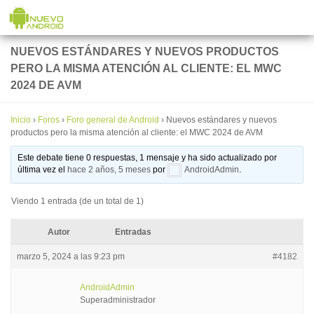
Saltar al contenido
NUEVOS ESTÁNDARES Y NUEVOS PRODUCTOS
PERO LA MISMA ATENCIÓN AL CLIENTE: EL MWC
2024 DE AVM
Inicio
›
Foros
›
Foro general de Android
›
Nuevos estándares y nuevos
productos pero la misma atención al cliente: el MWC 2024 de AVM
Este debate tiene 0 respuestas, 1 mensaje y ha sido actualizado por
última vez el
hace 2 años, 5 meses
por
AndroidAdmin
.
Viendo 1 entrada (de un total de 1)
Autor
Entradas
marzo 5, 2024 a las 9:23 pm
#4182
AndroidAdmin
Superadministrador