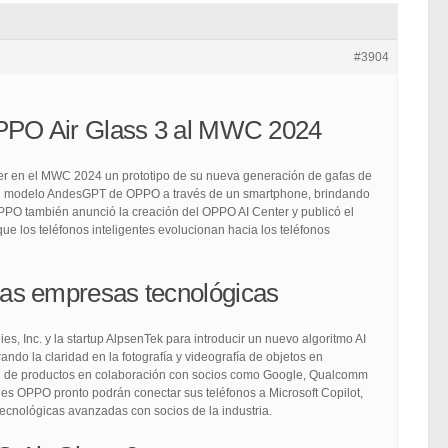
#3904
OPPO Air Glass 3 al MWC 2024
er en el MWC 2024 un prototipo de su nueva generación de gafas de
r al modelo AndesGPT de OPPO a través de un smartphone, brindando
 OPPO también anunció la creación del OPPO AI Center y publicó el
 los teléfonos inteligentes evolucionan hacia los teléfonos
as empresas tecnológicas
Inc. y la startup AlpsenTek para introducir un nuevo algoritmo AI
do la claridad en la fotografía y videografía de objetos en
d de productos en colaboración con socios como Google, Qualcomm
es OPPO pronto podrán conectar sus teléfonos a Microsoft Copilot,
ecnológicas avanzadas con socios de la industria.