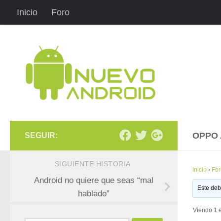
Inicio
Foro
Saltar al contenido
OPPO 
SEGUIR:
SIGUIENTE HISTORIA
Inicio
›
For
Android no quiere que seas “mal
Este deb
hablado”
Viendo 1 e