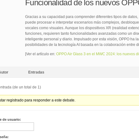
Funcionalidad de los nuevos OPP
Gracias a su capacidad para comprender diferentes tipos de datos, 
puede procesar e interpretar escenarios más complejos, desbloquea
vocales como visuales. Aunque los dispositivos XR (realidad exten
funciones, requieren tanto funcionalidades avanzadas como un dise
inteligente personal y diario. Impulsado por esta visión, OPPO ha l
posibilidades de la tecnología AI basada en la colaboración entre 
[Ver el artículo en:
OPPO Air Glass 3 en el MWC 2024: los nuevos disp
Autor
Entradas
ntrada (de un total de 1)
tar registrado para responder a este debate.
 de usuario:
seña: