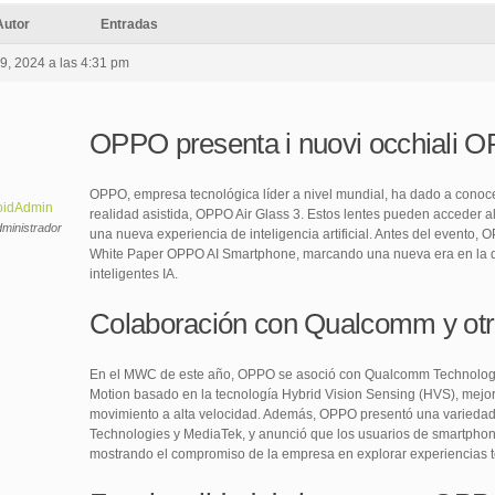
Autor
Entradas
29, 2024 a las 4:31 pm
OPPO presenta i nuovi occhiali 
OPPO, empresa tecnológica líder a nivel mundial, ha dado a conoc
oidAdmin
realidad asistida, OPPO Air Glass 3. Estos lentes pueden accede
ministrador
una nueva experiencia de inteligencia artificial. Antes del evento,
White Paper OPPO AI Smartphone, marcando una nueva era en la que
inteligentes IA.
Colaboración con Qualcomm y otr
En el MWC de este año, OPPO se asoció con Qualcomm Technologies, 
Motion basado en la tecnología Hybrid Vision Sensing (HVS), mejoran
movimiento a alta velocidad. Además, OPPO presentó una varieda
Technologies y MediaTek, y anunció que los usuarios de smartphon
mostrando el compromiso de la empresa en explorar experiencias t