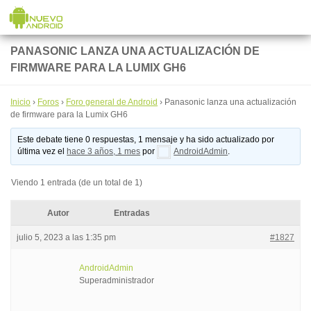
Saltar al contenido
PANASONIC LANZA UNA ACTUALIZACIÓN DE
FIRMWARE PARA LA LUMIX GH6
Inicio
›
Foros
›
Foro general de Android
›
Panasonic lanza una actualización
de firmware para la Lumix GH6
Este debate tiene 0 respuestas, 1 mensaje y ha sido actualizado por
última vez el
hace 3 años, 1 mes
por
AndroidAdmin
.
Viendo 1 entrada (de un total de 1)
Autor
Entradas
julio 5, 2023 a las 1:35 pm
#1827
AndroidAdmin
Superadministrador