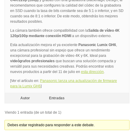
C4K/120p (100p)
y grabas con una grabadora Blackmagic Design, te
recomendamos que configures la calidad del códec de la grabadora
en SSD cuando la tasa de bits constante sea de 5:1 o inferior, y en SD
cuando sea de 8:1 o inferior. De este modo, obtendrás los mejores
resultados posibles.
La cámara también ofrece compatibilidad con la
Salida de vídeo 4K
120p/100p mediante conexión HDMI
a un dispositivo externo.
Esta actualización mejora el ya excelente
Panasonic Lumix GH6
,
una cámara profesional sin espejo que ofrece un rendimiento
excepcional para la grabación de vídeo 4K y 6K. Ideal para
videógrafos profesionales
que buscan una solución compacta y
versátil para sus necesidades creativas. Podrás encontrar estos
nuevos productos a partir del 11 de julio en
esta dirección
.
[Ver el artículo en:
Panasonic lanza una actualización de firmware
para la Lumix GH6
]
Autor
Entradas
Viendo 1 entrada (de un total de 1)
Debes estar registrado para responder a este debate.