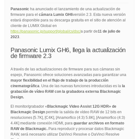
Panasonic
ha anunciado el lanzamiento de una actualización de
firmware para el
cámara Lumix GH6
versión 2.3. Esta nueva versión
estará disponible para su descarga gratuita en el sitio de atención al
cliente de LUMIX Global en
https://panasonic.jp/support/global/cs/dsc/
a partir de
11 de julio de
2023
.
Panasonic Lumix GH6, llega la actualización
de firmware 2.3
A través de las actualizaciones de firmware para sus cámaras sin
espejo, Panasonic ofrece soluciones avanzadas para garantizar una
mayor flexibilidad en el flujo de trabajo de la producción
cinematográfica
. Una de las nuevas funciones introducidas es la
la
grabación de vídeo RAW con la grabadora externa Blackmagic
Design.
El monitor/grabador «
Blackmagic Video Assist 12G HDR» de
Blackmagic Design
permite la salida de vídeo RAW de 12 bits en
resoluciones [5.7K], [C4K], [Anamorfico (4:3) 5.8K], [Anamorfico (4:3)
4.4K] mediante conexión HDMI, para
guardar archivos en formato
RAW de Blackmagic.
Para reproducir y procesar datos Blackmagic
RAW, será necesario utilizar DaVinci Resolve o DaVinci Resolve