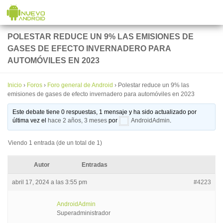
Saltar al contenido
POLESTAR REDUCE UN 9% LAS EMISIONES DE
GASES DE EFECTO INVERNADERO PARA
AUTOMÓVILES EN 2023
Inicio
›
Foros
›
Foro general de Android
›
Polestar reduce un 9% las
emisiones de gases de efecto invernadero para automóviles en 2023
Este debate tiene 0 respuestas, 1 mensaje y ha sido actualizado por
última vez el
hace 2 años, 3 meses
por
AndroidAdmin
.
Viendo 1 entrada (de un total de 1)
Autor
Entradas
abril 17, 2024 a las 3:55 pm
#4223
AndroidAdmin
Superadministrador