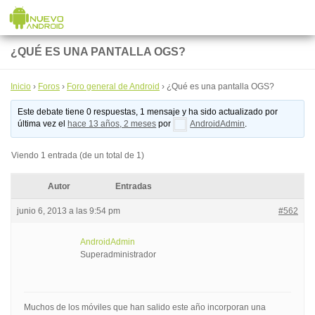
Saltar al contenido
¿QUÉ ES UNA PANTALLA OGS?
Inicio
›
Foros
›
Foro general de Android
›
¿Qué es una pantalla OGS?
Este debate tiene 0 respuestas, 1 mensaje y ha sido actualizado por
última vez el
hace 13 años, 2 meses
por
AndroidAdmin
.
Viendo 1 entrada (de un total de 1)
Autor
Entradas
junio 6, 2013 a las 9:54 pm
#562
AndroidAdmin
Superadministrador
Muchos de los móviles que han salido este año incorporan una