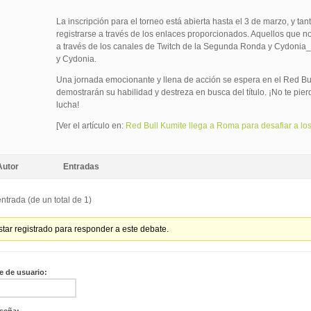
La inscripción para el torneo está abierta hasta el 3 de marzo, y ta
registrarse a través de los enlaces proporcionados. Aquellos que no
a través de los canales de Twitch de la Segunda Ronda y Cydonia
y Cydonia.
Una jornada emocionante y llena de acción se espera en el Red Bu
demostrarán su habilidad y destreza en busca del título. ¡No te pie
lucha!
[Ver el artículo en:
Red Bull Kumite llega a Roma para desafiar a los
Autor
Entradas
ntrada (de un total de 1)
tar registrado para responder a este debate.
 de usuario:
seña: