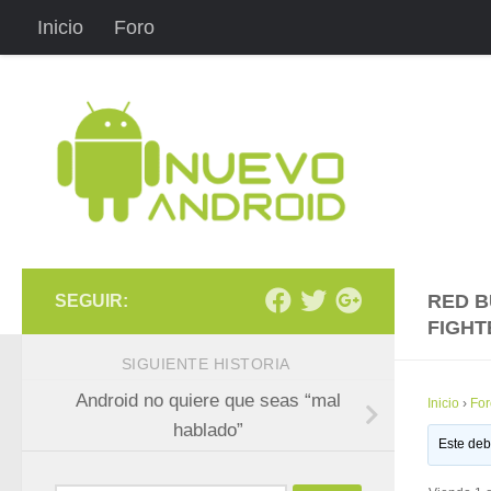
Inicio
Foro
Saltar al contenido
RED B
SEGUIR:
FIGHT
SIGUIENTE HISTORIA
Android no quiere que seas “mal
Inicio
›
For
hablado”
Este deb