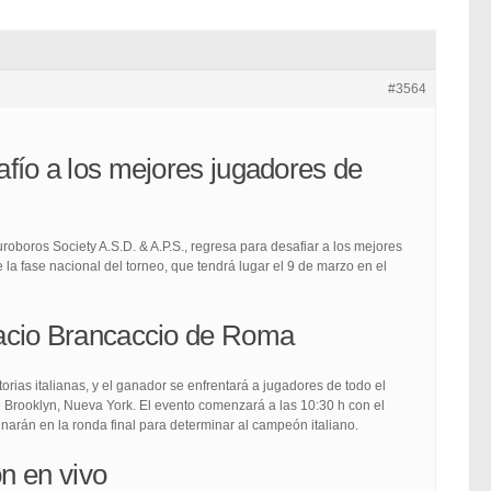
#3564
fío a los mejores jugadores de
oboros Society A.S.D. & A.P.S., regresa para desafiar a los mejores
e la fase nacional del torneo, que tendrá lugar el 9 de marzo en el
acio Brancaccio de Roma
orias italianas, y el ganador se enfrentará a jugadores de todo el
 Brooklyn, Nueva York. El evento comenzará a las 10:30 h con el
inarán en la ronda final para determinar al campeón italiano.
ón en vivo