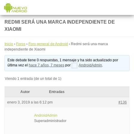
Saltar al contenido
REDMI SERÁ UNA MARCA INDEPENDIENTE DE
XIAOMI
Inicio
›
Foros
›
Foro general de Android
›
Redmi será una marca
independiente de Xiaomi
Este debate tiene 0 respuestas, 1 mensaje y ha sido actualizado por
última vez el
hace 7 años, 7 meses
por
AndroidAdmin
.
Viendo 1 entrada (de un total de 1)
Autor
Entradas
enero 3, 2019 a las 6:12 pm
#136
AndroidAdmin
Superadministrador