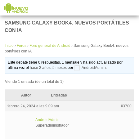
Saltar al contenido
SAMSUNG GALAXY BOOK4: NUEVOS PORTÁTILES
CON IA
Inicio
›
Foros
›
Foro general de Android
›
Samsung Galaxy Book4: nuevos
portátiles con IA
Este debate tiene 0 respuestas, 1 mensaje y ha sido actualizado por
última vez el
hace 2 años, 5 meses
por
AndroidAdmin
.
Viendo 1 entrada (de un total de 1)
Autor
Entradas
febrero 24, 2024 a las 9:09 am
#3700
AndroidAdmin
Superadministrador