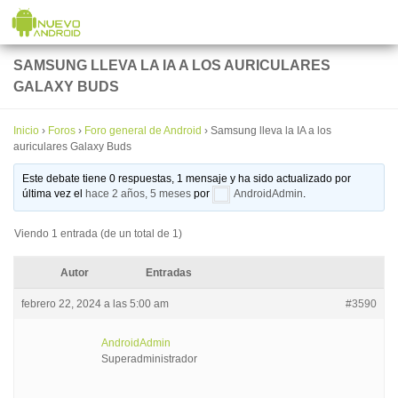
Saltar al contenido
SAMSUNG LLEVA LA IA A LOS AURICULARES
GALAXY BUDS
Inicio
›
Foros
›
Foro general de Android
›
Samsung lleva la IA a los
auriculares Galaxy Buds
Este debate tiene 0 respuestas, 1 mensaje y ha sido actualizado por
última vez el
hace 2 años, 5 meses
por
AndroidAdmin
.
Viendo 1 entrada (de un total de 1)
Autor
Entradas
febrero 22, 2024 a las 5:00 am
#3590
AndroidAdmin
Superadministrador