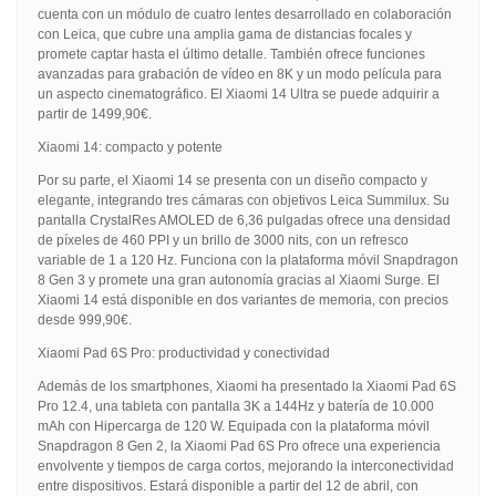
cuenta con un módulo de cuatro lentes desarrollado en colaboración
con Leica, que cubre una amplia gama de distancias focales y
promete captar hasta el último detalle. También ofrece funciones
avanzadas para grabación de vídeo en 8K y un modo película para
un aspecto cinematográfico. El Xiaomi 14 Ultra se puede adquirir a
partir de 1499,90€.
Xiaomi 14: compacto y potente
Por su parte, el Xiaomi 14 se presenta con un diseño compacto y
elegante, integrando tres cámaras con objetivos Leica Summilux. Su
pantalla CrystalRes AMOLED de 6,36 pulgadas ofrece una densidad
de píxeles de 460 PPI y un brillo de 3000 nits, con un refresco
variable de 1 a 120 Hz. Funciona con la plataforma móvil Snapdragon
8 Gen 3 y promete una gran autonomía gracias al Xiaomi Surge. El
Xiaomi 14 está disponible en dos variantes de memoria, con precios
desde 999,90€.
Xiaomi Pad 6S Pro: productividad y conectividad
Además de los smartphones, Xiaomi ha presentado la Xiaomi Pad 6S
Pro 12.4, una tableta con pantalla 3K a 144Hz y batería de 10.000
mAh con Hipercarga de 120 W. Equipada con la plataforma móvil
Snapdragon 8 Gen 2, la Xiaomi Pad 6S Pro ofrece una experiencia
envolvente y tiempos de carga cortos, mejorando la interconectividad
entre dispositivos. Estará disponible a partir del 12 de abril, con