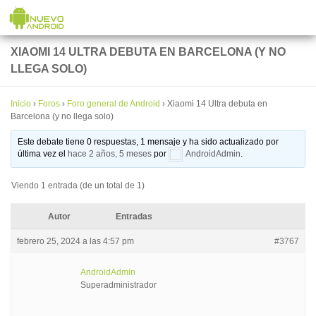
Saltar al contenido
XIAOMI 14 ULTRA DEBUTA EN BARCELONA (Y NO
LLEGA SOLO)
Inicio
›
Foros
›
Foro general de Android
›
Xiaomi 14 Ultra debuta en
Barcelona (y no llega solo)
Este debate tiene 0 respuestas, 1 mensaje y ha sido actualizado por
última vez el
hace 2 años, 5 meses
por
AndroidAdmin
.
Viendo 1 entrada (de un total de 1)
Autor
Entradas
febrero 25, 2024 a las 4:57 pm
#3767
AndroidAdmin
Superadministrador