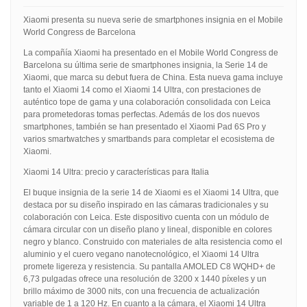
Xiaomi presenta su nueva serie de smartphones insignia en el Mobile
World Congress de Barcelona
La compañía Xiaomi ha presentado en el Mobile World Congress de
Barcelona su última serie de smartphones insignia, la Serie 14 de
Xiaomi, que marca su debut fuera de China. Esta nueva gama incluye
tanto el Xiaomi 14 como el Xiaomi 14 Ultra, con prestaciones de
auténtico tope de gama y una colaboración consolidada con Leica
para prometedoras tomas perfectas. Además de los dos nuevos
smartphones, también se han presentado el Xiaomi Pad 6S Pro y
varios smartwatches y smartbands para completar el ecosistema de
Xiaomi.
Xiaomi 14 Ultra: precio y características para Italia
El buque insignia de la serie 14 de Xiaomi es el Xiaomi 14 Ultra, que
destaca por su diseño inspirado en las cámaras tradicionales y su
colaboración con Leica. Este dispositivo cuenta con un módulo de
cámara circular con un diseño plano y lineal, disponible en colores
negro y blanco. Construido con materiales de alta resistencia como el
aluminio y el cuero vegano nanotecnológico, el Xiaomi 14 Ultra
promete ligereza y resistencia. Su pantalla AMOLED C8 WQHD+ de
6,73 pulgadas ofrece una resolución de 3200 x 1440 píxeles y un
brillo máximo de 3000 nits, con una frecuencia de actualización
variable de 1 a 120 Hz. En cuanto a la cámara, el Xiaomi 14 Ultra