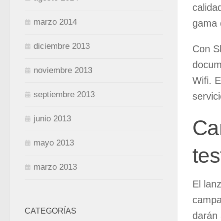
calida
marzo 2014
gama d
diciembre 2013
Con Sk
docume
noviembre 2013
Wifi. 
septiembre 2013
servic
junio 2013
Ca
mayo 2013
te
marzo 2013
El lan
campañ
CATEGORÍAS
darán 