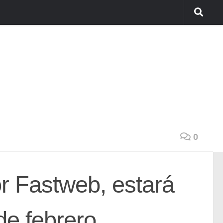
0
r Fastweb, estará
 de febrero