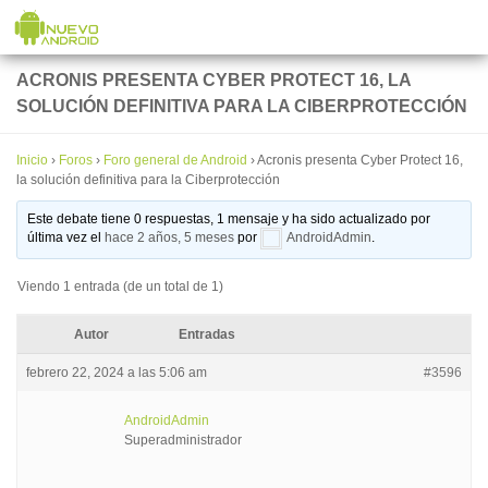
Saltar al contenido
ACRONIS PRESENTA CYBER PROTECT 16, LA
SOLUCIÓN DEFINITIVA PARA LA CIBERPROTECCIÓN
Inicio
›
Foros
›
Foro general de Android
›
Acronis presenta Cyber Protect 16,
la solución definitiva para la Ciberprotección
Este debate tiene 0 respuestas, 1 mensaje y ha sido actualizado por
última vez el
hace 2 años, 5 meses
por
AndroidAdmin
.
Viendo 1 entrada (de un total de 1)
Autor
Entradas
febrero 22, 2024 a las 5:06 am
#3596
AndroidAdmin
Superadministrador