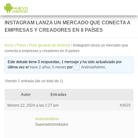
Saltar al contenido
INSTAGRAM LANZA UN MERCADO QUE CONECTA A
EMPRESAS Y CREADORES EN 8 PAÍSES
Inicio
›
Foros
›
Foro general de Android
›
Instagram lanza un mercado que
conecta a empresas y creadores en 8 países
Este debate tiene 0 respuestas, 1 mensaje y ha sido actualizado por
última vez el
hace 2 años, 5 meses
por
AndroidAdmin
.
Viendo 1 entrada (de un total de 1)
Autor
Entradas
febrero 22, 2024 a las 1:27 pm
#3625
AndroidAdmin
Superadministrador