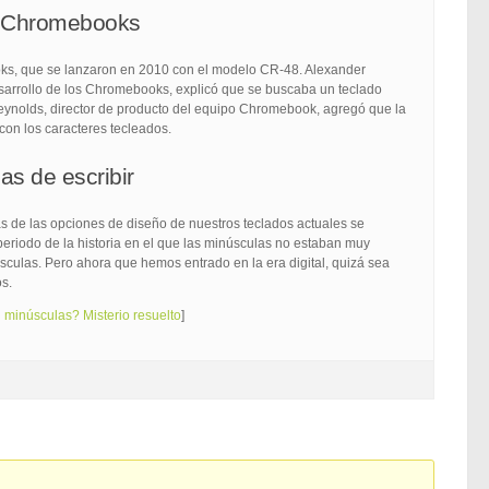
os Chromebooks
oks, que se lanzaron en 2010 con el modelo CR-48. Alexander
sarrollo de los Chromebooks, explicó que se buscaba un teclado
eynolds, director de producto del equipo Chromebook, agregó que la
con los caracteres tecleados.
s de escribir
s de las opciones de diseño de nuestros teclados actuales se
eriodo de la historia en el que las minúsculas no estaban muy
úsculas. Pero ahora que hemos entrado en la era digital, quizá sea
s.
 minúsculas? Misterio resuelto
]