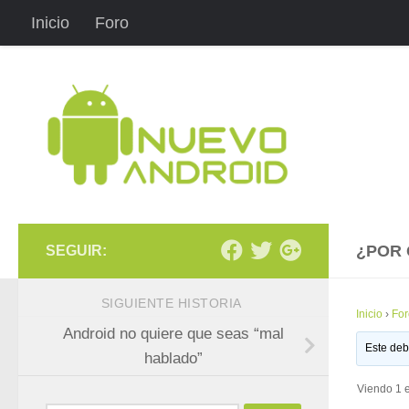
Inicio
Foro
Saltar al contenido
¿POR 
SEGUIR:
SIGUIENTE HISTORIA
Inicio
›
For
Android no quiere que seas “mal
Este deb
hablado”
Viendo 1 e