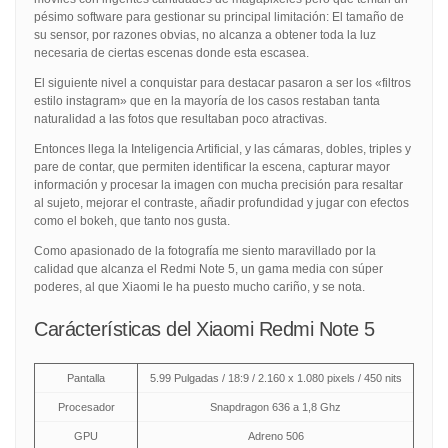
pésimo software para gestionar su principal limitación: El tamaño de
su sensor, por razones obvias, no alcanza a obtener toda la luz
necesaria de ciertas escenas donde esta escasea.
El siguiente nivel a conquistar para destacar pasaron a ser los «filtros
estilo instagram» que en la mayoría de los casos restaban tanta
naturalidad a las fotos que resultaban poco atractivas.
Entonces llega la Inteligencia Artificial, y las cámaras, dobles, triples y
pare de contar, que permiten identificar la escena, capturar mayor
información y procesar la imagen con mucha precisión para resaltar
al sujeto, mejorar el contraste, añadir profundidad y jugar con efectos
como el bokeh, que tanto nos gusta.
Como apasionado de la fotografía me siento maravillado por la
calidad que alcanza el Redmi Note 5, un gama media con súper
poderes, al que Xiaomi le ha puesto mucho cariño, y se nota.
Carácterísticas del Xiaomi Redmi Note 5
Pantalla
5.99 Pulgadas / 18:9 / 2.160 x 1.080 pixels / 450 nits
Procesador
Snapdragon 636 a 1,8 Ghz
GPU
Adreno 506