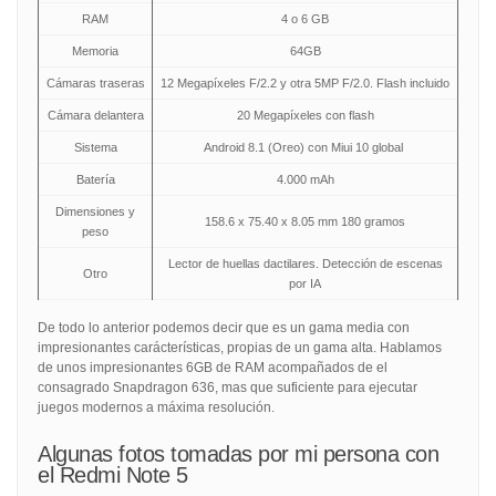
RAM
4 o 6 GB
Memoria
64GB
Cámaras traseras
12 Megapíxeles F/2.2 y otra 5MP F/2.0. Flash incluido
Cámara delantera
20 Megapíxeles con flash
Sistema
Android 8.1 (Oreo) con Miui 10 global
Batería
4.000 mAh
Dimensiones y
158.6 x 75.40 x 8.05 mm 180 gramos
peso
Lector de huellas dactilares. Detección de escenas
Otro
por IA
De todo lo anterior podemos decir que es un gama media con
impresionantes carácterísticas, propias de un gama alta. Hablamos
de unos impresionantes 6GB de RAM acompañados de el
consagrado Snapdragon 636, mas que suficiente para ejecutar
juegos modernos a máxima resolución.
Algunas fotos tomadas por mi persona con
el Redmi Note 5