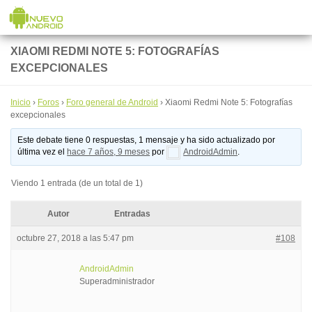
Saltar al contenido
XIAOMI REDMI NOTE 5: FOTOGRAFÍAS
EXCEPCIONALES
Inicio
›
Foros
›
Foro general de Android
›
Xiaomi Redmi Note 5: Fotografías
excepcionales
Este debate tiene 0 respuestas, 1 mensaje y ha sido actualizado por
última vez el
hace 7 años, 9 meses
por
AndroidAdmin
.
Viendo 1 entrada (de un total de 1)
Autor
Entradas
octubre 27, 2018 a las 5:47 pm
#108
AndroidAdmin
Superadministrador