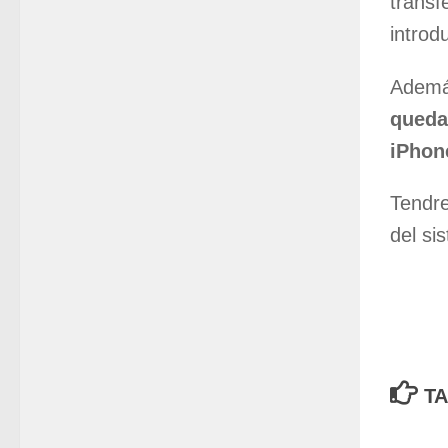
transf
introd
Además
queda
iPhon
Tendre
del si
TA