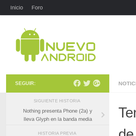
Inicio
Foro
Saltar al contenido
NOTIC
SEGUIR:
SIGUIENTE HISTORIA
Te
Nothing presenta Phone (2a) y
lleva Glyph en la banda media
de
HISTORIA PREVIA