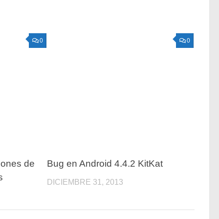
0
0
lones de
Bug en Android 4.4.2 KitKat
s
DICIEMBRE 31, 2013