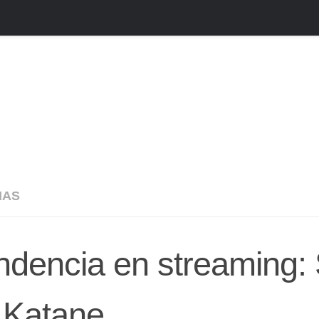
IAS
ndencia en streaming:
 Katane